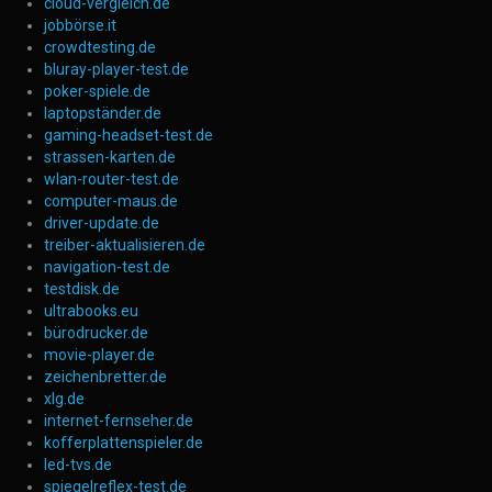
cloud-vergleich.de
jobbörse.it
crowdtesting.de
bluray-player-test.de
poker-spiele.de
laptopständer.de
gaming-headset-test.de
strassen-karten.de
wlan-router-test.de
computer-maus.de
driver-update.de
treiber-aktualisieren.de
navigation-test.de
testdisk.de
ultrabooks.eu
bürodrucker.de
movie-player.de
zeichenbretter.de
xlg.de
internet-fernseher.de
kofferplattenspieler.de
led-tvs.de
spiegelreflex-test.de